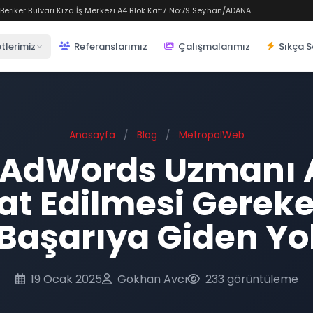
eriker Bulvarı Kiza İş Merkezi A4 Blok Kat:7 No:79 Seyhan/ADANA
tlerimiz
Referanslarımız
Çalışmalarımız
Sıkça S
Anasayfa
/
Blog
/
MetropolWeb
 AdWords Uzmanı 
at Edilmesi Gereke
Başarıya Giden Yo
19 Ocak 2025
Gökhan Avcı
233 görüntüleme