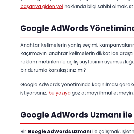
başarıya giden yol
hakkında bilgi sahibi olmak, str
Google AdWords Yönetimind
Anahtar kelimelerin yanlış seçimi, kampanyaların
kaçırmayın; anahtar kelimelerin dikkatlice araştı
reklam metinleri ile açılış sayfasının uyumsuzluğu 
bir durumla karşılaştınız mı?
Google AdWords yönetiminde kaçınılması gereken
istiyorsanız,
bu yazıya
göz atmayı ihmal etmeyin.
Google AdWords Uzmanı ile 
Bir
Google AdWords uzmanı
ile çalışmak, işlet