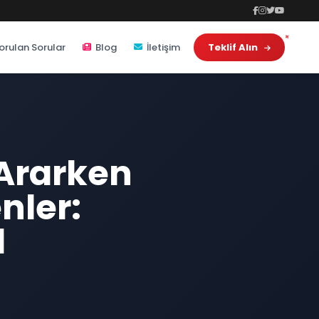
orulan Sorular
Blog
İletişim
Teklif Alın
Ararken
nler:
l