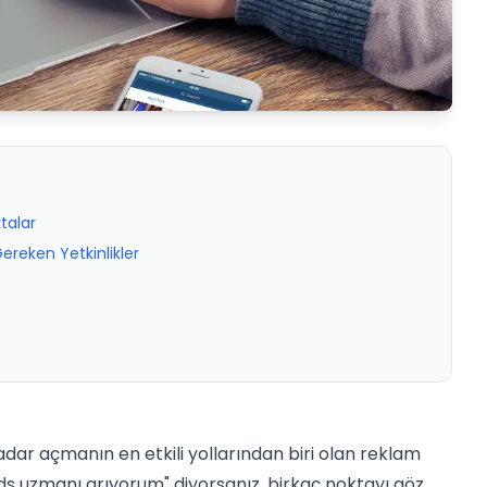
talar
Gereken Yetkinlikler
kadar açmanın en etkili yollarından biri olan reklam
rds uzmanı arıyorum" diyorsanız, birkaç noktayı göz