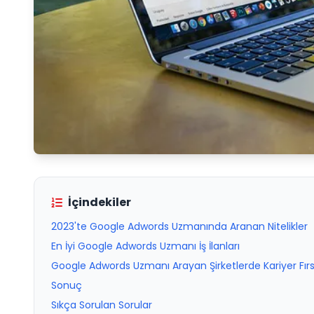
İçindekiler
2023'te Google Adwords Uzmanında Aranan Nitelikler
En İyi Google Adwords Uzmanı İş İlanları
Google Adwords Uzmanı Arayan Şirketlerde Kariyer Fırs
Sonuç
Sıkça Sorulan Sorular