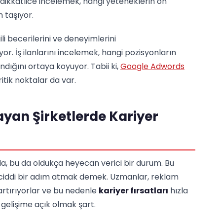
ı dikkatlice incelemek, hangi yeteneklerin ön
 taşıyor.
ili becerilerini ve deneyimlerini
r. İş ilanlarını incelemek, hangi pozisyonların
ndığını ortaya koyuyor. Tabii ki,
Google Adwords
tik noktalar da var.
an Şirketlerde Kariyer
a, bu da oldukça heyecan verici bir durum. Bu
 ciddi bir adım atmak demek. Uzmanlar, reklam
 artırıyorlar ve bu nedenle
kariyer fırsatları
hızla
elişime açık olmak şart.