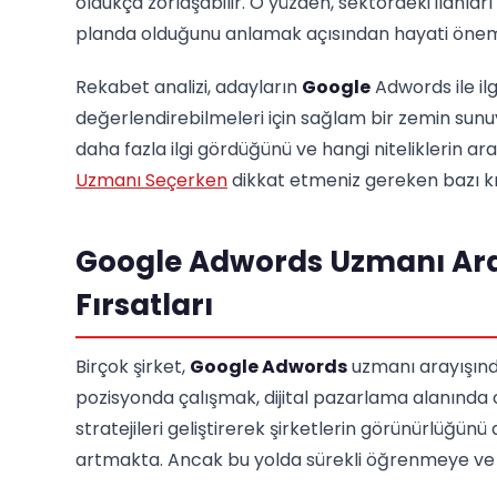
oldukça zorlaşabilir. O yüzden, sektördeki ilanlar
planda olduğunu anlamak açısından hayati önem
Rekabet analizi, adayların
Google
Adwords ile ilg
değerlendirebilmeleri için sağlam bir zemin sunuyo
daha fazla ilgi gördüğünü ve hangi niteliklerin ara
Uzmanı Seçerken
dikkat etmeniz gereken bazı kri
Google Adwords Uzmanı Aray
Fırsatları
Birçok şirket,
Google Adwords
uzmanı arayışınd
pozisyonda çalışmak, dijital pazarlama alanında
stratejileri geliştirerek şirketlerin görünürlüğünü
artmakta. Ancak bu yolda sürekli öğrenmeye ve g