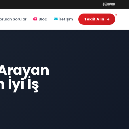
orulan Sorular
Blog
İletişim
Teklif Alın
 Arayan
 İyi İş