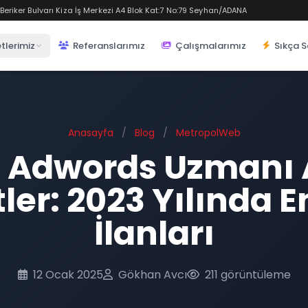
eriker Bulvarı Kiza İş Merkezi A4 Blok Kat:7 No:79 Seyhan/ADANA
tlerimiz
Referanslarımız
Çalışmalarımız
Sıkça S
Anasayfa
/
Blog
/
MetropolWeb
 Adwords Uzmanı
ler: 2023 Yılında En
İlanları
12 Ocak 2025
Gökhan Avcı
211 görüntüleme