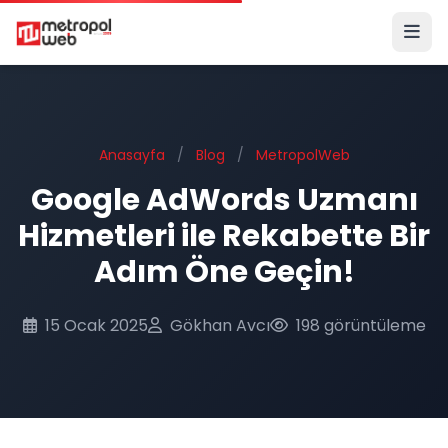
Ana içeriğe geç
Anasayfa
/
Blog
/
MetropolWeb
Google AdWords Uzmanı
Hizmetleri ile Rekabette Bir
Adım Öne Geçin!
15 Ocak 2025
Gökhan Avcı
198 görüntüleme