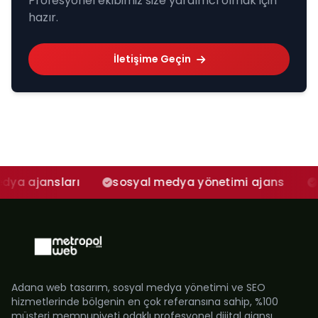
Profesyonel ekibimiz size yardımcı olmak için
hazır.
İletişime Geçin
sları
sosyal medya yönetimi ajans
adana so
Adana web tasarım, sosyal medya yönetimi ve SEO
hizmetlerinde bölgenin en çok referansına sahip, %100
müşteri memnuniyeti odaklı profesyonel dijital ajansı.