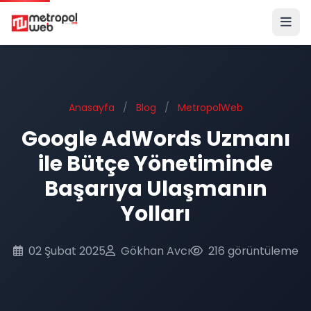
Ana içeriğe geç
Anasayfa
/
Blog
/
MetropolWeb
Google AdWords Uzmanı
ile Bütçe Yönetiminde
Başarıya Ulaşmanın
Yolları
02 Şubat 2025
Gökhan Avcı
216 görüntüleme