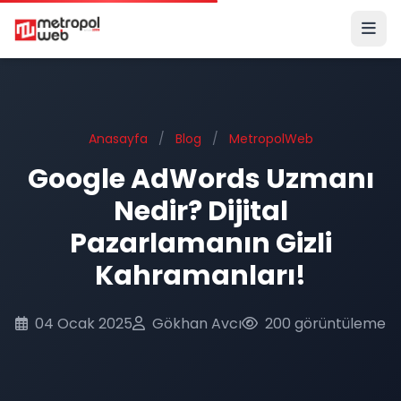
Ana içeriğe geç
Anasayfa
/
Blog
/
MetropolWeb
Google AdWords Uzmanı
Nedir? Dijital
Pazarlamanın Gizli
Kahramanları!
04 Ocak 2025
Gökhan Avcı
200 görüntüleme