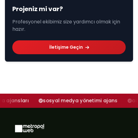
Projeniz mi var?
Profesyonel ekibimiz size yardımcı olmak için
hazır.
İletişime Geçin
rı
sosyal medya yönetimi ajans
adana sosy