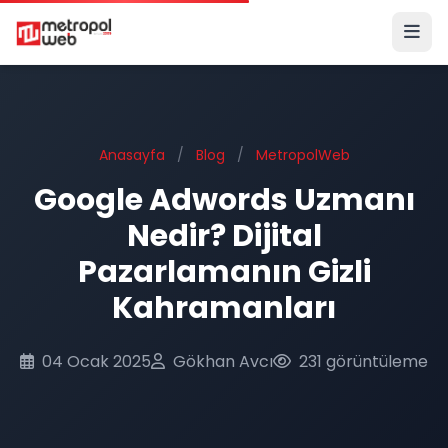
Ana içeriğe geç
Anasayfa
/
Blog
/
MetropolWeb
Google Adwords Uzmanı
Nedir? Dijital
Pazarlamanın Gizli
Kahramanları
04 Ocak 2025
Gökhan Avcı
231 görüntüleme