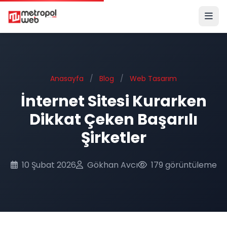
Ana içeriğe geç
Anasayfa
/
Blog
/
Web Tasarım
İnternet Sitesi Kurarken
Dikkat Çeken Başarılı
Şirketler
10 Şubat 2026
Gökhan Avcı
179 görüntüleme