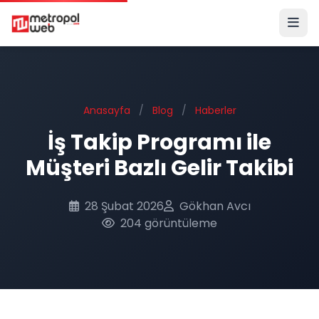
Ana içeriğe geç
Anasayfa
/
Blog
/
Haberler
İş Takip Programı ile
Müşteri Bazlı Gelir Takibi
28 Şubat 2026
Gökhan Avcı
204 görüntüleme