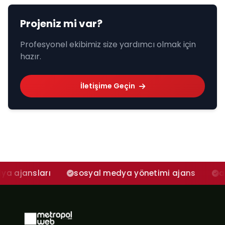
Projeniz mi var?
Profesyonel ekibimiz size yardımcı olmak için
hazır.
İletişime Geçin
ı
sosyal medya yönetimi ajans
adana sosya