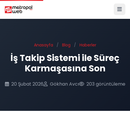
Ana içeriğe geç
Anasayfa
/
Blog
/
Haberler
İş Takip Sistemi ile Süreç
Karmaşasına Son
20 Şubat 2026
Gökhan Avcı
203 görüntüleme