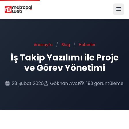
Ana içeriğe geç
Anasayfa
/
Blog
/
Haberler
İş Takip Yazılımı ile Proje
ve Görev Yönetimi
28 Şubat 2026
Gökhan Avcı
193 görüntüleme