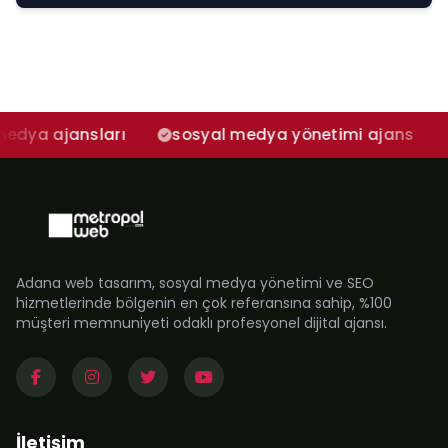
nsları
sosyal medya yönetimi ajans
adana s
Adana web tasarım, sosyal medya yönetimi ve SEO
hizmetlerinde bölgenin en çok referansına sahip, %100
müşteri memnuniyeti odaklı profesyonel dijital ajansı.
İletişim