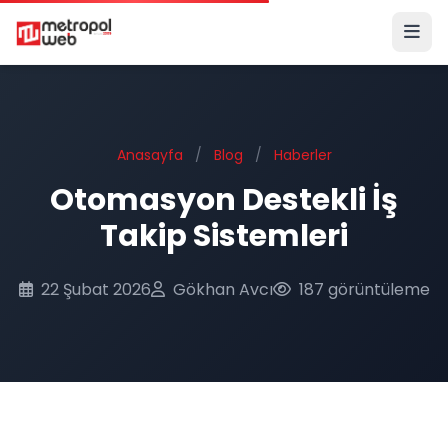
Ana içeriğe geç
Anasayfa
/
Blog
/
Haberler
Otomasyon Destekli İş
Takip Sistemleri
22 Şubat 2026
Gökhan Avcı
187 görüntüleme