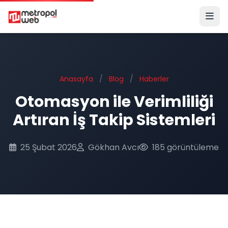
Ana içeriğe geç
Anasayfa
/
Blog
/
Haberler
Otomasyon ile Verimliliği
Artıran İş Takip Sistemleri
25 Şubat 2026
Gökhan Avcı
185 görüntüleme