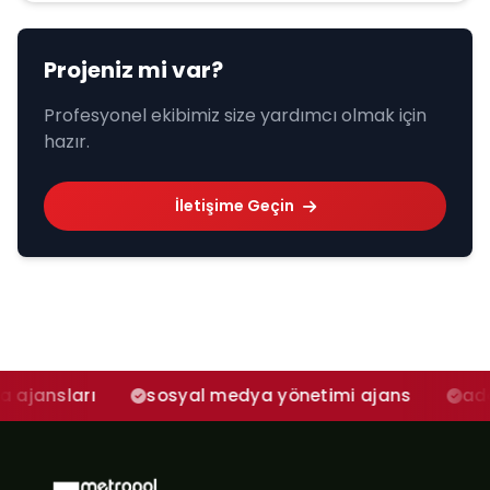
Projeniz mi var?
Profesyonel ekibimiz size yardımcı olmak için
hazır.
İletişime Geçin
ı
sosyal medya yönetimi ajans
adana sosya