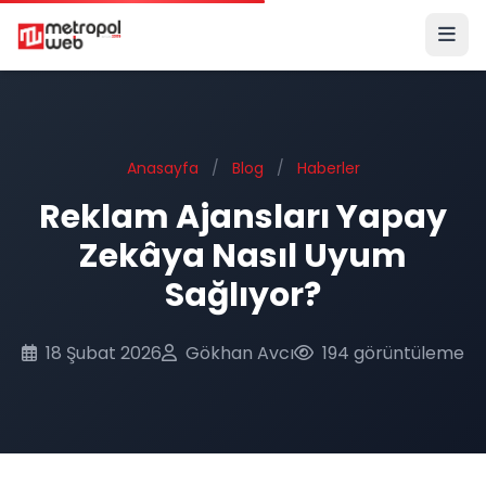
Ana içeriğe geç
Anasayfa
/
Blog
/
Haberler
Reklam Ajansları Yapay
Zekâya Nasıl Uyum
Sağlıyor?
18 Şubat 2026
Gökhan Avcı
194 görüntüleme