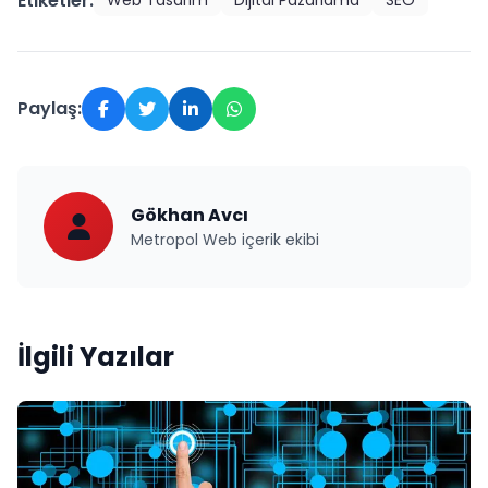
Etiketler:
Web Tasarım
Dijital Pazarlama
SEO
Paylaş:
Gökhan Avcı
Metropol Web içerik ekibi
İlgili Yazılar