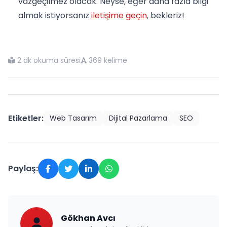
vazgeçilmez olacak. Neyse, eğer daha fazla bilgi
almak istiyorsanız
iletişime geçin
, bekleriz!
2 dk okuma süresi
369 kelime
Etiketler:
Web Tasarım
Dijital Pazarlama
SEO
Paylaş:
Gökhan Avcı