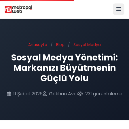
Ana içeriğe geç
Anasayfa
/
Blog
/
Sosyal Medya
Sosyal Medya Yönetimi:
Markanızı Büyütmenin
Güçlü Yolu
11 Şubat 2026
Gökhan Avcı
231 görüntüleme