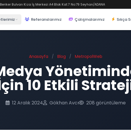
eriker Bulvarı Kiza İş Merkezi A4 Blok Kat:7 No:79 Seyhan/ADANA
tlerimiz
Referanslarımız
Çalışmalarımız
Sıkça S
Anasayfa
/
Blog
/
MetropolWeb
Medya Yönetimind
İçin 10 Etkili Stratej
12 Aralık 2024
Gökhan Avcı
208 görüntüleme