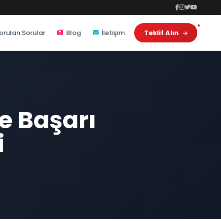
orulan Sorular
Blog
İletişim
Teklif Alın
e Başarı
i