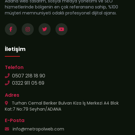
Adana web tasarım, sosyal medya yönetimi ve SEO
hizmetlerinde bölgenin en çok referansına sahip, %100
müşteri memnuniyeti odaklı profesyonel dijital ajansı.
İletişim
Telefon
0507 218 18 90
0322 911 05 69
Adres
Turhan Cemal Beriker Bulvarı Kiza İş Merkezi A4 Blok
Kat:7 No:79 Seyhan/ADANA
E-Posta
info@metropolweb.com