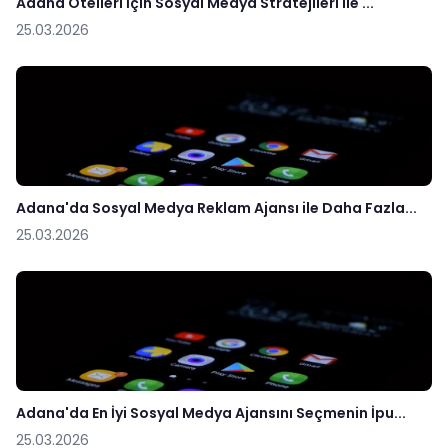
Adana Otelleri İçin Sosyal Medya Stratejileri ile ...
25.03.2026
Adana'da Sosyal Medya Reklam Ajansı ile Daha Fazla...
25.03.2026
Adana'da En İyi Sosyal Medya Ajansını Seçmenin İpu...
25.03.2026