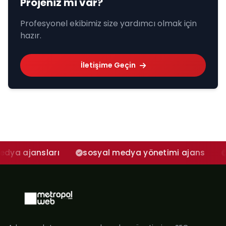
Projeniz mi var?
Profesyonel ekibimiz size yardımcı olmak için
hazır.
İletişime Geçin
nsları
sosyal medya yönetimi ajans
adana s