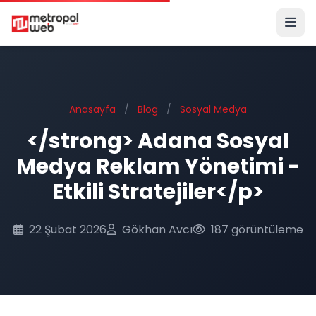
Ana içeriğe geç
Anasayfa
/
Blog
/
Sosyal Medya
</strong> Adana Sosyal
Medya Reklam Yönetimi -
Etkili Stratejiler</p>
22 Şubat 2026
Gökhan Avcı
187 görüntüleme