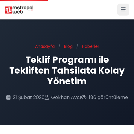
Ana içeriğe geç
Anasayfa
/
Blog
/
Haberler
Teklif Programı ile
Tekliften Tahsilata Kolay
Yönetim
21 Şubat 2026
Gökhan Avcı
186 görüntüleme