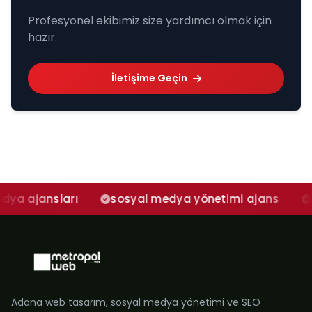
Profesyonel ekibimiz size yardımcı olmak için
hazır.
İletişime Geçin
arı
sosyal medya yönetimi ajans
adana sos
Adana web tasarım, sosyal medya yönetimi ve SEO