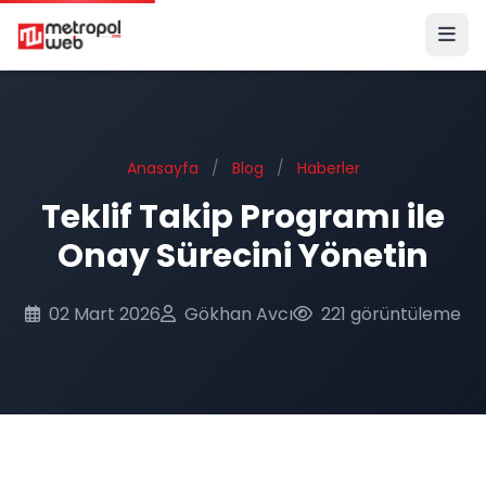
Ana içeriğe geç
Anasayfa
/
Blog
/
Haberler
Teklif Takip Programı ile
Onay Sürecini Yönetin
02 Mart 2026
Gökhan Avcı
221 görüntüleme