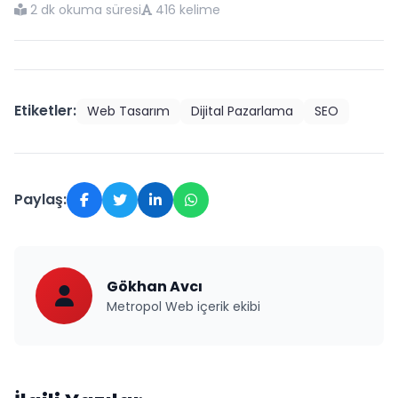
2 dk okuma süresi
416 kelime
Etiketler:
Web Tasarım
Dijital Pazarlama
SEO
Paylaş:
Gökhan Avcı
Metropol Web içerik ekibi