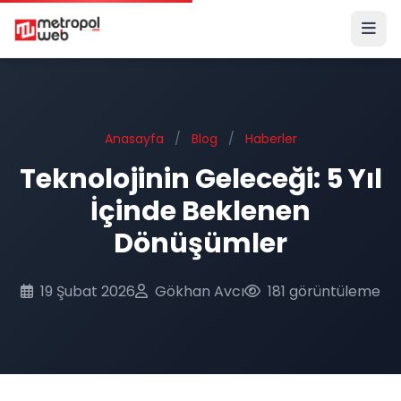
Ana içeriğe geç
Anasayfa
/
Blog
/
Haberler
Teknolojinin Geleceği: 5 Yıl
İçinde Beklenen
Dönüşümler
19 Şubat 2026
Gökhan Avcı
181 görüntüleme