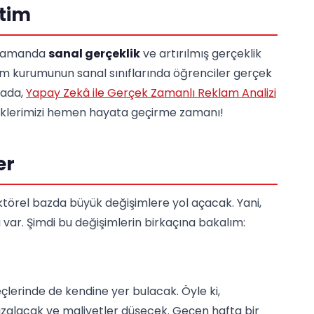
itim
nı zamanda
sanal gerçeklik
ve artırılmış gerçeklik
itim kurumunun sanal sınıflarında öğrenciler gerçek
tada,
Yapay Zekâ ile Gerçek Zamanlı Reklam Analizi
ndiklerimizi hemen hayata geçirme zamanı!
er
ektörel bazda büyük değişimlere yol açacak. Yani,
 var. Şimdi bu değişimlerin birkaçına bakalım:
çlerinde de kendine yer bulacak. Öyle ki,
zalacak ve maliyetler düşecek. Geçen hafta bir