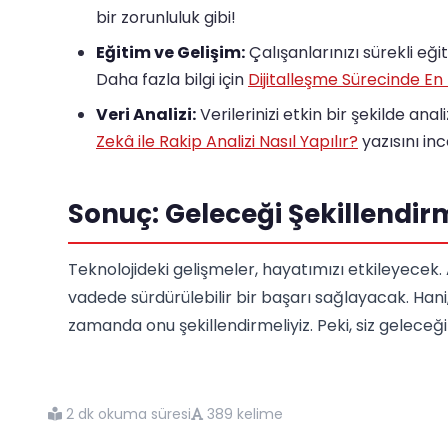
bir zorunluluk gibi!
Eğitim ve Gelişim:
Çalışanlarınızı sürekli eğit
Daha fazla bilgi için
Dijitalleşme Sürecinde En
Veri Analizi:
Verilerinizi etkin bir şekilde anal
Zekâ ile Rakip Analizi Nasıl Yapılır?
yazısını ince
Sonuç: Geleceği Şekillendir
Teknolojideki gelişmeler, hayatımızı etkileyecek.
vadede sürdürülebilir bir başarı sağlayacak. Han
zamanda onu şekillendirmeliyiz. Peki, siz geleceğin
2 dk okuma süresi
389 kelime