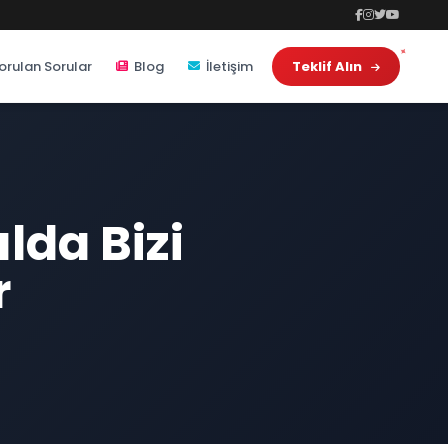
orulan Sorular
Blog
İletişim
Teklif Alın
lda Bizi
r