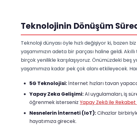
Teknolojinin Dönüşüm Sürec
Teknoloji dünyası öyle hızlı değişiyor ki, bazen biz
yaşamımızın adeta bir parçası haline geldi. Akıl
birçok yenilikle karşılaşıyoruz. Önümüzdeki beş y
yaşamımıza kadar pek çok alanı etkileyecek. Hadi 
5G Teknolojisi:
İnternet hızları tavan yapaca
Yapay Zeka Gelişimi:
AI uygulamaları, iş sür
öğrenmek isterseniz
Yapay Zekâ ile Rekabet
Nesnelerin İnterneti (IoT):
Cihazlar birbiriy
hayatımıza girecek.