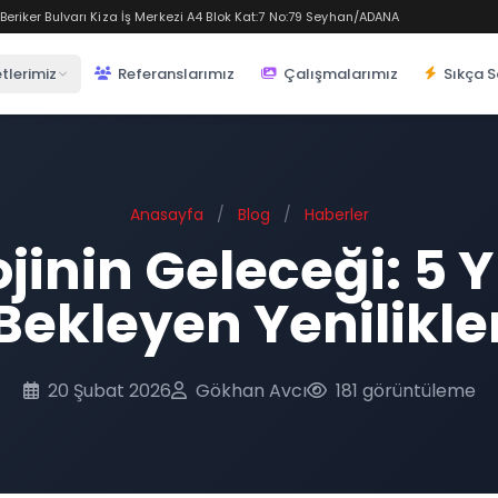
eriker Bulvarı Kiza İş Merkezi A4 Blok Kat:7 No:79 Seyhan/ADANA
tlerimiz
Referanslarımız
Çalışmalarımız
Sıkça S
Anasayfa
/
Blog
/
Haberler
jinin Geleceği: 5 Yı
Bekleyen Yenilikle
20 Şubat 2026
Gökhan Avcı
181 görüntüleme