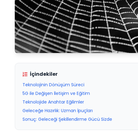
İçindekiler
Teknolojinin Dönüşüm Süreci
5G ile Değişen İletişim ve Eğitim
Teknolojide Anahtar Eğilimler
Geleceğe Hazırlık: Uzman İpuçları
Sonuç: Geleceği Şekillendirme Gücü Sizde