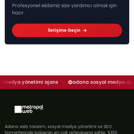
Profesyonel ekibimiz size yardımcı olmak için
hazır.
İletişime Geçin
önetimi ajans
adana sosyal medya ajansı
i
Adana web tasarım, sosyal medya yönetimi ve SEO
hizmetlerinde bölgenin en çok referansına sahip, %100