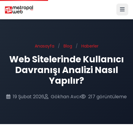
Ana içeriğe geç
Anasayfa
/
Blog
/
Haberler
Web Sitelerinde Kullanıcı
Davranışı Analizi Nasıl
Yapılır?
19 Şubat 2026
Gökhan Avcı
217 görüntüleme