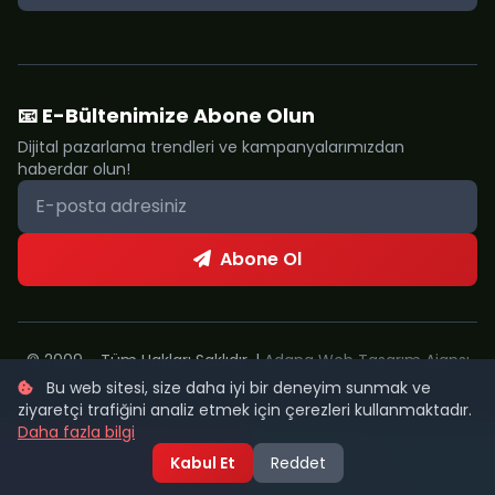
📧 E-Bültenimize Abone Olun
Dijital pazarlama trendleri ve kampanyalarımızdan
haberdar olun!
Abone Ol
© 2009 - Tüm Hakları Saklıdır. |
Adana Web Tasarım Ajansı
Bu web sitesi, size daha iyi bir deneyim sunmak ve
Metropol Web
ziyaretçi trafiğini analiz etmek için çerezleri kullanmaktadır.
Daha fazla bilgi
Kabul Et
Reddet
Şimdi Ara
WhatsApp