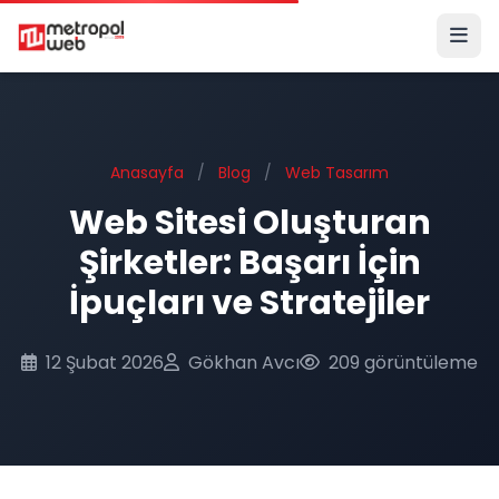
Ana içeriğe geç
Anasayfa
/
Blog
/
Web Tasarım
Web Sitesi Oluşturan
Şirketler: Başarı İçin
İpuçları ve Stratejiler
12 Şubat 2026
Gökhan Avcı
209 görüntüleme