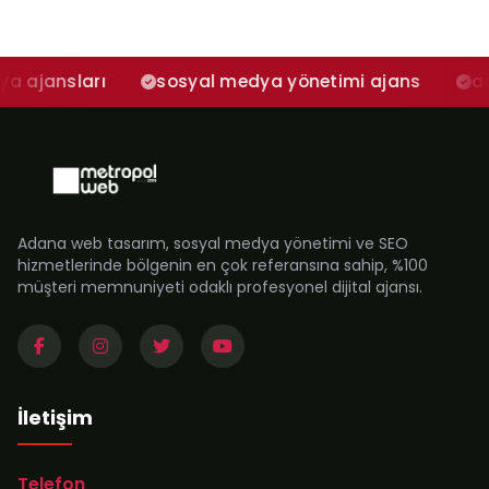
arı
sosyal medya yönetimi ajans
adana sos
Adana web tasarım, sosyal medya yönetimi ve SEO
hizmetlerinde bölgenin en çok referansına sahip, %100
müşteri memnuniyeti odaklı profesyonel dijital ajansı.
İletişim
Telefon