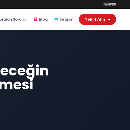
orulan Sorular
Blog
İletişim
Teklif Alın
leceğin
nmesi