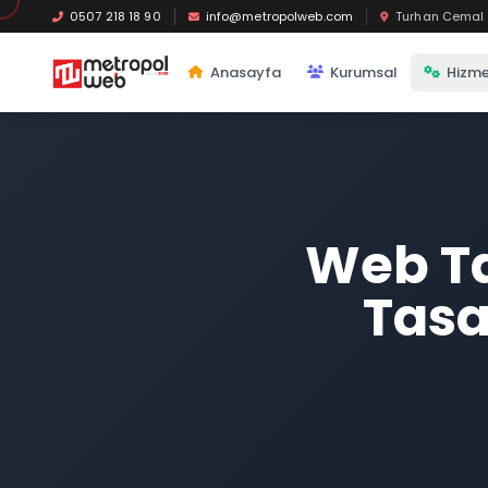
Ana içeriğe geç
0507 218 18 90
info@metropolweb.com
Turhan Cemal B
Anasayfa
Kurumsal
Hizme
Web Ta
Tasa