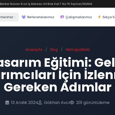
eriker Bulvarı Kiza İş Merkezi A4 Blok Kat:7 No:79 Seyhan/ADANA
tlerimiz
Referanslarımız
Çalışmalarımız
Sıkça S
Anasayfa
/
Blog
/
MetropolWeb
sarım Eğitimi: Ge
rımcıları İçin İzle
Gereken Adımlar
13 Aralık 2024
Gökhan Avcı
201 görüntüleme