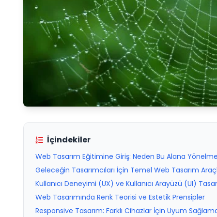
İçindekiler
Web Tasarım Eğitimine Giriş: Neden Bu Alana Yönelmel
Geleceğin Tasarımcıları İçin Temel Web Tasarım Araçla
Kullanıcı Deneyimi (UX) ve Kullanıcı Arayüzü (UI) Tas
Web Tasarımında Renk Teorisi ve Estetik Prensipler
Responsive Tasarım: Farklı Cihazlar İçin Uyum Sağlama 