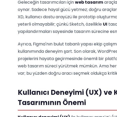
Geleceğin tasarımcıları için
web tasarım
araçlar
oynar. Sadece hayal gücü yetmez; doğru araçlar
XD, kullanıcı dostu arayüzü ile prototip oluştur
yeterli olmayabilir; çünkü Sketch, özellikle
UI
tasa
yapılandırmaları sayesinde tasarım sürecine esne
Ayrıca, Figma'nın bulut tabanlı yapısı ekip çalışma
kullanımında deneyim şart. Son olarak, WordPress 
projelerini hayata geçirmesinde önemli bir platf
web tasarım süreci yürütmek mümkün. Ama her bi
var; bu yüzden doğru aracı seçmek oldukça kritik
Kullanıcı Deneyimi (UX) ve K
Tasarımının Önemi