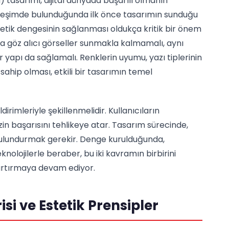
I) tasarımı, dijital dünyada başarılı olmanın
tkileşimde bulunduğunda ilk önce tasarımın sunduğu
estetik dengesinin sağlanması oldukça kritik bir önem
ca göz alıcı görseller sunmakla kalmamalı, aynı
 yapı da sağlamalı. Renklerin uyumu, yazı tiplerinin
 sahip olması, etkili bir tasarımın temel
ildirimleriyle şekillenmelidir. Kullanıcıların
zin başarısını tehlikeye atar. Tasarım sürecinde,
 bulundurmak gerekir. Denge kurulduğunda,
eknolojilerle beraber, bu iki kavramın birbirini
i artırmaya devam ediyor.
i ve Estetik Prensipler