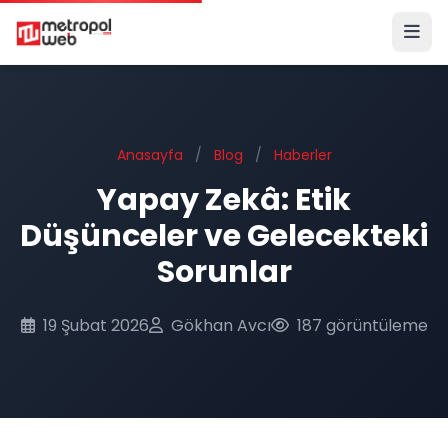
Ana içeriğe geç
Anasayfa
/
Blog
/
Haberler
Yapay Zekâ: Etik
Düşünceler ve Gelecekteki
Sorunlar
19 Şubat 2026
Gökhan Avcı
187 görüntüleme