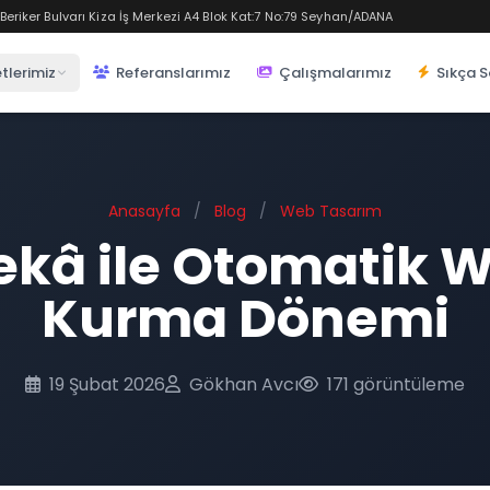
eriker Bulvarı Kiza İş Merkezi A4 Blok Kat:7 No:79 Seyhan/ADANA
tlerimiz
Referanslarımız
Çalışmalarımız
Sıkça S
Anasayfa
/
Blog
/
Web Tasarım
kâ ile Otomatik W
Kurma Dönemi
19 Şubat 2026
Gökhan Avcı
171 görüntüleme