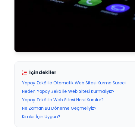
İçindekiler
Yapay Zekâ ile Otomatik Web Sitesi Kurma Süreci
Neden Yapay Zekâ ile Web Sitesi Kurmalıyız?
Yapay Zekâ ile Web Sitesi Nasıl Kurulur?
Ne Zaman Bu Döneme Geçmeliyiz?
Kimler İçin Uygun?