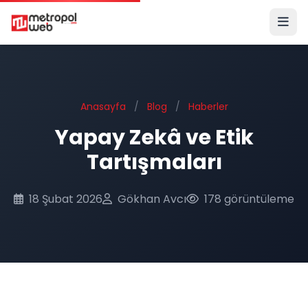
Ana içeriğe geç
Anasayfa
/
Blog
/
Haberler
Yapay Zekâ ve Etik
Tartışmaları
18 Şubat 2026
Gökhan Avcı
178 görüntüleme