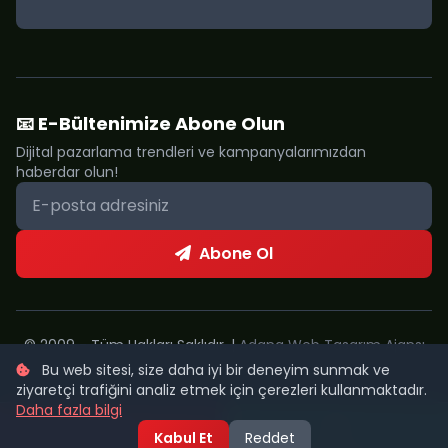
📧 E-Bültenimize Abone Olun
Dijital pazarlama trendleri ve kampanyalarımızdan
haberdar olun!
Abone Ol
© 2009 - Tüm Hakları Saklıdır. |
Adana Web Tasarım Ajansı
Bu web sitesi, size daha iyi bir deneyim sunmak ve
Metropol Web
ziyaretçi trafiğini analiz etmek için çerezleri kullanmaktadır.
Daha fazla bilgi
Kabul Et
Reddet