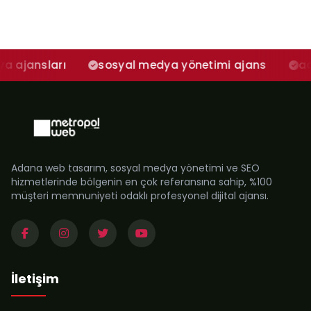
rı
sosyal medya yönetimi ajans
adana sosya
Adana web tasarım, sosyal medya yönetimi ve SEO
hizmetlerinde bölgenin en çok referansına sahip, %100
müşteri memnuniyeti odaklı profesyonel dijital ajansı.
İletişim