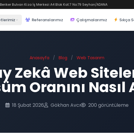
eriker Bulvarı Kiza İş Merkezi A4 Blok Kat:7 No:79 Seyhan/ADANA
tlerimiz
Referanslarımız
Çalışmalarımız
Sıkça S
Anasayfa
/
Blog
/
Web Tasarım
y Zekâ Web Sitele
m Oranını Nasıl A
18 Şubat 2026
Gökhan Avcı
200 görüntüleme