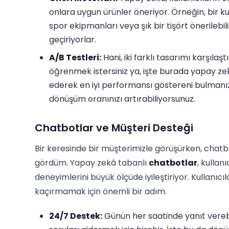
onlara uygun ürünler öneriyor. Örneğin, bir k
spor ekipmanları veya şık bir tişört önerilebili
geçiriyorlar.
A/B Testleri:
Hani, iki farklı tasarımı karşılaş
öğrenmek istersiniz ya, işte burada yapay zekâ
ederek en iyi performansı göstereni bulmanızı 
dönüşüm oranınızı artırabiliyorsunuz.
Chatbotlar ve Müşteri Desteği
Bir keresinde bir müşterimizle görüşürken, chatbo
gördüm. Yapay zekâ tabanlı
chatbotlar
, kullan
deneyimlerini büyük ölçüde iyileştiriyor. Kullanıcı
kaçırmamak için önemli bir adım.
24/7 Destek:
Günün her saatinde yanıt verebi