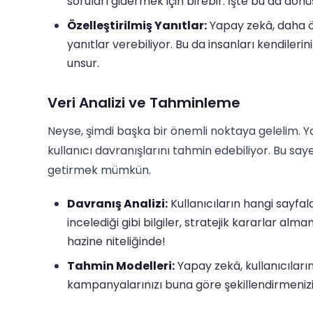
soruları gidermek için birebir. İşte bu da dönü
Özelleştirilmiş Yanıtlar:
Yapay zekâ, daha ön
yanıtlar verebiliyor. Bu da insanları kendilerin
unsur.
Veri Analizi ve Tahminleme
Neyse, şimdi başka bir önemli noktaya gelelim. Ya
kullanıcı davranışlarını tahmin edebiliyor. Bu say
getirmek mümkün.
Davranış Analizi:
Kullanıcıların hangi sayfa
incelediği gibi bilgiler, stratejik kararlar alman
hazine niteliğinde!
Tahmin Modelleri:
Yapay zekâ, kullanıcılar
kampanyalarınızı buna göre şekillendirmenizi 