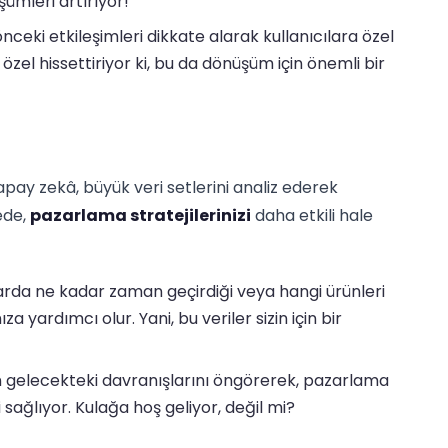
şümleri artırıyor!
ceki etkileşimleri dikkate alarak kullanıcılara özel
i özel hissettiriyor ki, bu da dönüşüm için önemli bir
pay zekâ, büyük veri setlerini analiz ederek
ede,
pazarlama stratejilerinizi
daha etkili hale
larda ne kadar zaman geçirdiği veya hangi ürünleri
ıza yardımcı olur. Yani, bu veriler sizin için bir
ın gelecekteki davranışlarını öngörerek, pazarlama
sağlıyor. Kulağa hoş geliyor, değil mi?