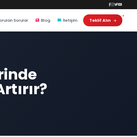
orulan Sorular
Blog
İletişim
Teklif Alın
rinde
rtırır?