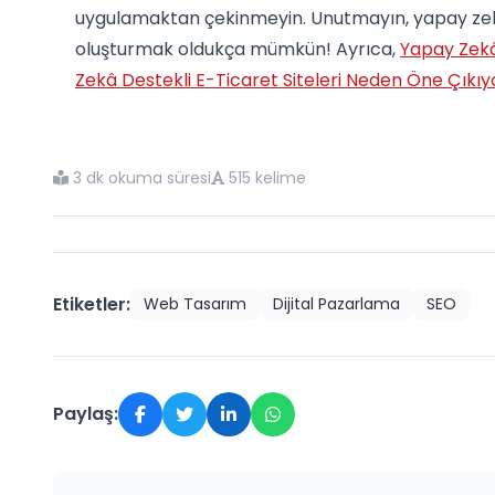
uygulamaktan çekinmeyin. Unutmayın, yapay zekâ i
oluşturmak oldukça mümkün! Ayrıca,
Yapay Zekâ
Zekâ Destekli E-Ticaret Siteleri Neden Öne Çıkıy
3 dk okuma süresi
515 kelime
Etiketler:
Web Tasarım
Dijital Pazarlama
SEO
Paylaş: