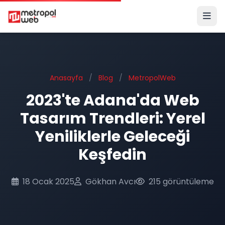
Ana içeriğe geç
Anasayfa
/
Blog
/
MetropolWeb
2023'te Adana'da Web
Tasarım Trendleri: Yerel
Yeniliklerle Geleceği
Keşfedin
18 Ocak 2025
Gökhan Avcı
215 görüntüleme