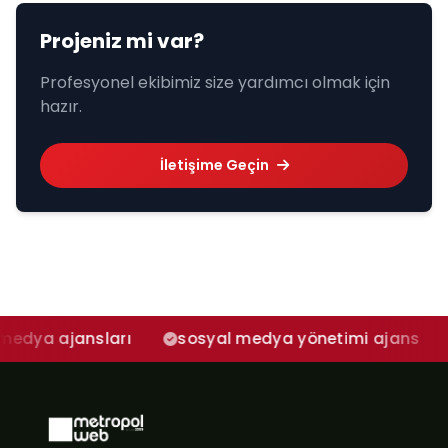
Projeniz mi var?
Profesyonel ekibimiz size yardımcı olmak için
hazır.
İletişime Geçin
jansları
sosyal medya yönetimi ajans
adana