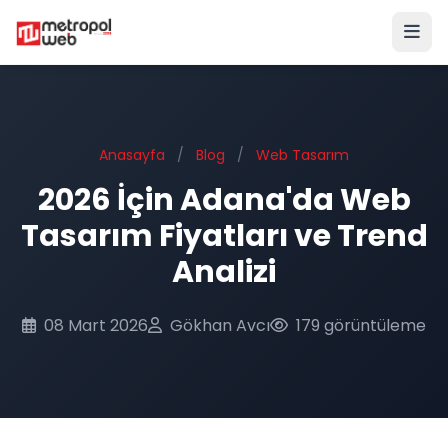
Ana içeriğe geç
Anasayfa
/
Blog
/
Web Tasarım
2026 İçin Adana'da Web
Tasarım Fiyatları ve Trend
Analizi
08 Mart 2026
Gökhan Avcı
179 görüntüleme