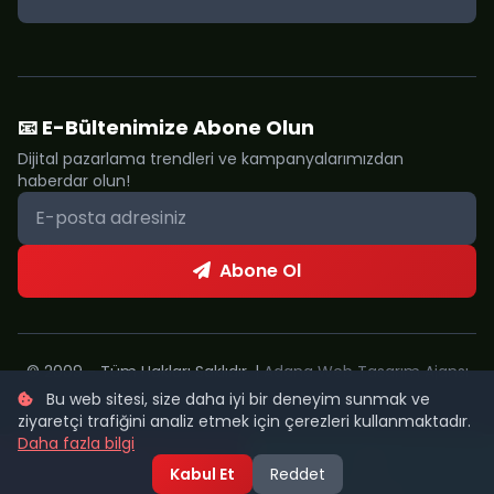
📧 E-Bültenimize Abone Olun
Dijital pazarlama trendleri ve kampanyalarımızdan
haberdar olun!
Abone Ol
🎬
© 2009 - Tüm Hakları Saklıdır. |
Adana Web Tasarım Ajansı
Bu web sitesi, size daha iyi bir deneyim sunmak ve
Metropol Web
ziyaretçi trafiğini analiz etmek için çerezleri kullanmaktadır.
Daha fazla bilgi
Kabul Et
Reddet
Şimdi Ara
WhatsApp