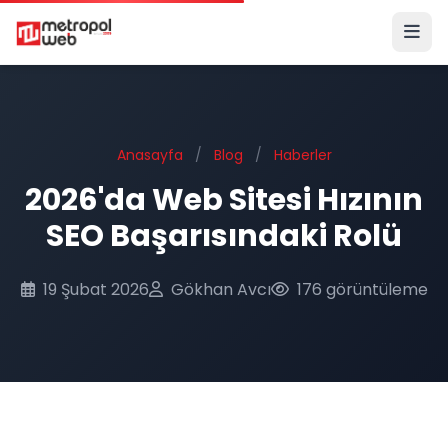
Ana içeriğe geç
Anasayfa
/
Blog
/
Haberler
2026'da Web Sitesi Hızının
SEO Başarısındaki Rolü
19 Şubat 2026
Gökhan Avcı
176 görüntüleme