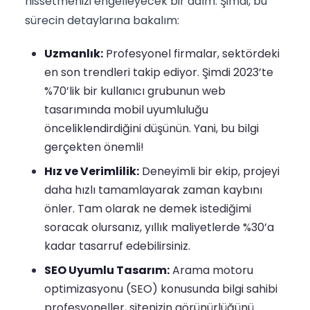
hissetmenizi engelleyecek bir adım. Şimdi, bu
sürecin detaylarına bakalım:
Uzmanlık:
Profesyonel firmalar, sektördeki
en son trendleri takip ediyor. Şimdi 2023’te
%70’lik bir kullanıcı grubunun web
tasarımında mobil uyumluluğu
önceliklendirdiğini düşünün. Yani, bu bilgi
gerçekten önemli!
Hız ve Verimlilik:
Deneyimli bir ekip, projeyi
daha hızlı tamamlayarak zaman kaybını
önler. Tam olarak ne demek istediğimi
soracak olursanız, yıllık maliyetlerde %30’a
kadar tasarruf edebilirsiniz.
SEO Uyumlu Tasarım:
Arama motoru
optimizasyonu (SEO) konusunda bilgi sahibi
profesyoneller, sitenizin görünürlüğünü