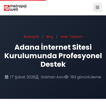
Ana içeriğe geç
Anasayfa
/
Blog
/
Web Tasarım
Adana İnternet Sitesi
Kurulumunda Profesyonel
Destek
17 Şubat 2026
Gökhan Avcı
183 görüntüleme