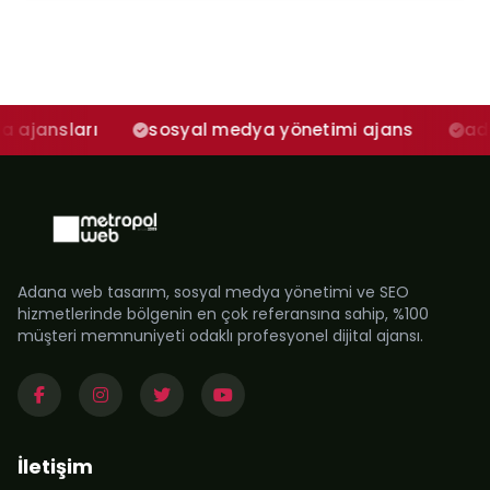
ı
sosyal medya yönetimi ajans
adana sosyal
Adana web tasarım, sosyal medya yönetimi ve SEO
hizmetlerinde bölgenin en çok referansına sahip, %100
müşteri memnuniyeti odaklı profesyonel dijital ajansı.
İletişim