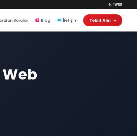
orulan Sorular
Blog
İletişim
Teklif Alın
u Web