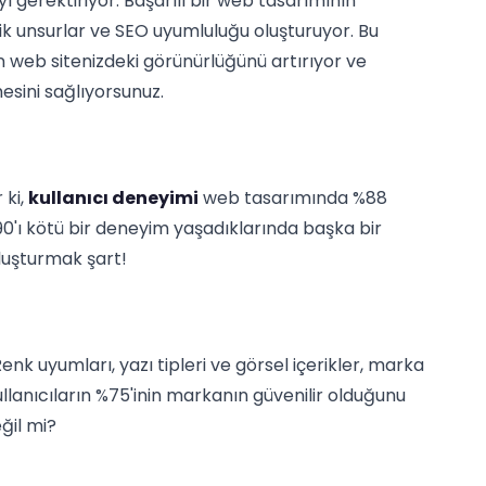
ı gerektiriyor. Başarılı bir web tasarımının
tik unsurlar ve SEO uyumluluğu oluşturuyor. Bu
 web sitenizdeki görünürlüğünü artırıyor ve
esini sağlıyorsunuz.
 ki,
kullanıcı deneyimi
web tasarımında %88
%90'ı kötü bir deneyim yaşadıklarında başka bir
oluşturmak şart!
 Renk uyumları, yazı tipleri ve görsel içerikler, marka
 kullanıcıların %75'inin markanın güvenilir olduğunu
ğil mi?