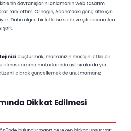
kitlenin davranışlarını anlamanın web tasarım
rar fark ettim. Örneğin, Adana’daki genç kitle için
iyor. Daha olgun bir kitle ise sade ve şık tasarımları
z şart.
tejinizi
oluşturmak, markanızın mesajını etkili bir
umlu olması, arama motorlarında üst sıralarda yer
zi düzenli olarak güncellemek de unutmamanız
ında Dikkat Edilmesi
z önünde bulundurmanız gereken birkaç unsur var: