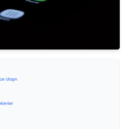
ze Ulaşın
ekenler