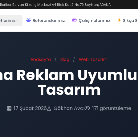
eriker Bulvarı Kiza İş Merkezi A4 Blok Kat:7 No:79 Seyhan/ADANA
tlerimiz
Referanslarımız
Çalışmalarımız
Sıkça S
Anasayfa
/
Blog
/
Web Tasarım
a Reklam Uyuml
Tasarım
17 Şubat 2026
Gökhan Avcı
171 görüntüleme