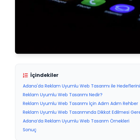
İçindekiler
Adana'da Reklam Uyumlu Web Tasarımı ile Hedeflerini
Reklam Uyumlu Web Tasarımı Nedir?
Reklam Uyumlu Web Tasarımı İçin Adım Adım Rehber
Reklam Uyumlu Web Tasarımında Dikkat Edilmesi Ger
Adana’da Reklam Uyumlu Web Tasarım Örnekleri
Sonuç