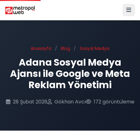
Ana içeriğe geç
Anasayfa
/
Blog
/
Sosyal Medya
Adana Sosyal Medya
Ajansı ile Google ve Meta
Reklam Yönetimi
28 Şubat 2026
Gökhan Avcı
172 görüntüleme