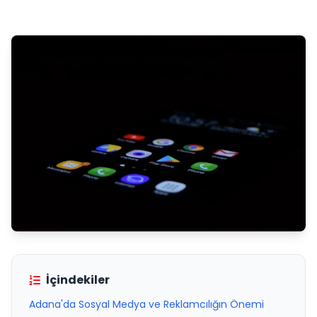
İçindekiler
Adana'da Sosyal Medya ve Reklamcılığın Önemi