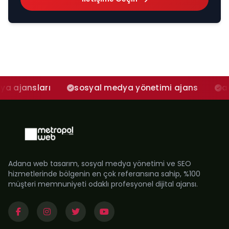
ları
sosyal medya yönetimi ajans
adana sos
Adana web tasarım, sosyal medya yönetimi ve SEO
hizmetlerinde bölgenin en çok referansına sahip, %100
müşteri memnuniyeti odaklı profesyonel dijital ajansı.