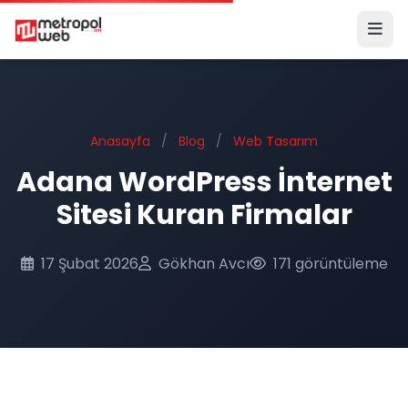
Ana içeriğe geç
Anasayfa
/
Blog
/
Web Tasarım
Adana WordPress İnternet
Sitesi Kuran Firmalar
17 Şubat 2026
Gökhan Avcı
171 görüntüleme