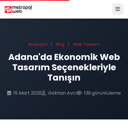
Ana içeriğe geç
Anasayfa
/
Blog
/
Web Tasarım
Adana'da Ekonomik Web
Tasarım Seçenekleriyle
Tanışın
15 Mart 2026
Gökhan Avcı
139 görüntüleme