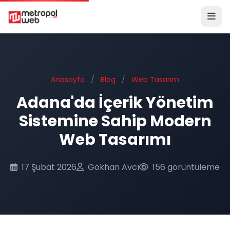
Ana içeriğe geç
Anasayfa
/
Blog
/
Web Tasarım
Adana'da İçerik Yönetim
Sistemine Sahip Modern
Web Tasarımı
17 Şubat 2026
Gökhan Avcı
156 görüntüleme