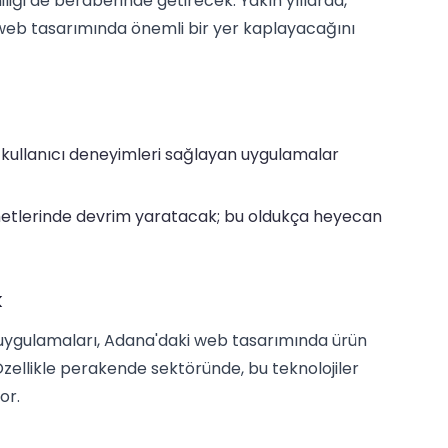
liği de beraberinde getirecek. Yakın yıllarda,
n web tasarımında önemli bir yer kaplayacağını
iş kullanıcı deneyimleri sağlayan uygulamalar
metlerinde devrim yaratacak; bu oldukça heyecan
k
) uygulamaları, Adana'daki web tasarımında ürün
Özellikle perakende sektöründe, bu teknolojiler
or.