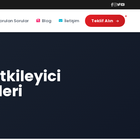
orulan Sorular
Blog
İletişim
Teklif Alın
tkileyici
eri