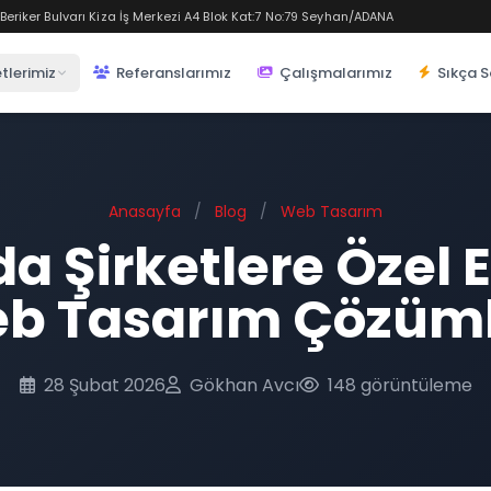
eriker Bulvarı Kiza İş Merkezi A4 Blok Kat:7 No:79 Seyhan/ADANA
tlerimiz
Referanslarımız
Çalışmalarımız
Sıkça S
Anasayfa
/
Blog
/
Web Tasarım
 Şirketlere Özel E
b Tasarım Çözüml
28 Şubat 2026
Gökhan Avcı
148 görüntüleme