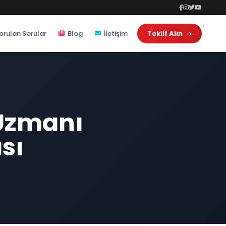
orulan Sorular
Blog
İletişim
Teklif Alın
Uzmanı
sı