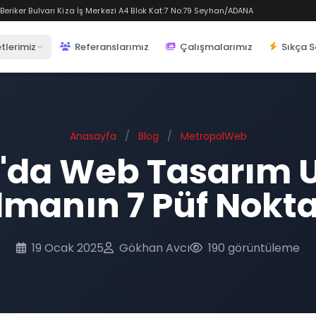
eriker Bulvarı Kiza İş Merkezi A4 Blok Kat:7 No:79 Seyhan/ADANA
tlerimiz
Referanslarımız
Çalışmalarımız
Sıkça S
Anasayfa
/
Blog
/
MetropolWeb
'da Web Tasarım 
lmanın 7 Püf Nokta
19 Ocak 2025
Gökhan Avcı
190 görüntüleme